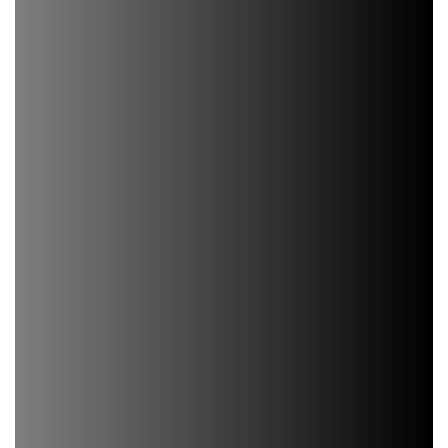
Мангалы
Мангалы - 75000 руб.
Печь под казан 30000 руб.
Стол, мойка + бетонная столешница
- 20000 руб. погонный метр
Террасы
Полы
Ограждения
Остекление
Освещение