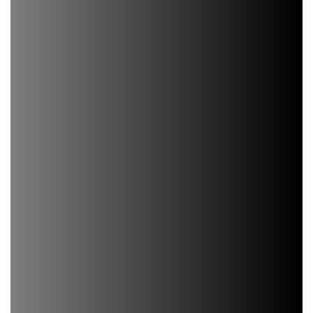
Если вы не нашли
подходящий вам Барбекю
комплекс,
то мы можем создать
индивидуальный проект для вас.
Звоните:
+7(928) 107-07-36