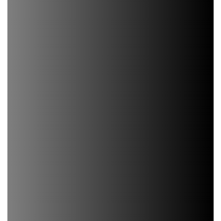
Ростовской области, барбекю зона - это
отличный вариант постройки. Многие
домовладельцы любят проводить
время за готовкой шашлыка и иных
блюд на мангале на свежем воздухе.
Устройте на террасе мангальную зону,
чтобы провести время с семьей и
порадовать своих гостей вкусными
блюдами. Не лучше ли обратиться в
компанию, которая занимается
строительством мангальной зоны
(барбекю) Поскольку правильное
оснащение террасы с мангалом и
барбекю может обеспечить только
квалифицированная компания,
обладающая большим опытом работы в