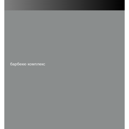
барбекю комплекс
Г-образные барбекю комплексы
Камины для дачи