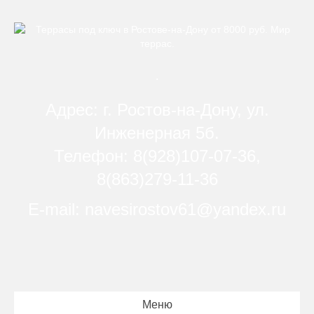
.
Адрес: г. Ростов-на-Дону, ул.
Инженерная 5б.
Телефон: 8(928)107-07-36,
8(863)279-11-36
E-mail: navesirostov61@yandex.ru
Меню