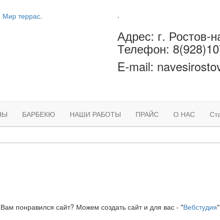
.
Адрес: г. Ростов-н
Телефон: 8(928)10
E-mail: navesirost
НЫ
БАРБЕКЮ
НАШИ РАБОТЫ
ПРАЙС
О НАС
Ст
Вам понравился сайт? Можем создать сайт и для вас - "
Вебстудия
"