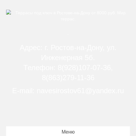
.
Адрес: г. Ростов-на-Дону, ул.
Инженерная 5б.
Телефон: 8(928)107-07-36,
8(863)279-11-36
E-mail: navesirostov61@yandex.ru
Меню