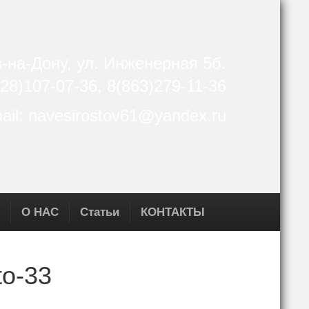
.
в-на-Дону, ул. Инженерная 5б.
28)107-07-36, 8(863)279-11-36
ail: navesirostov61@yandex.ru
О НАС
Статьи
КОНТАКТЫ
to-33