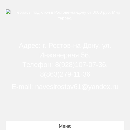
.
Адрес: г. Ростов-на-Дону, ул.
Инженерная 5б.
Телефон: 8(928)107-07-36,
8(863)279-11-36
E-mail: navesirostov61@yandex.ru
Меню