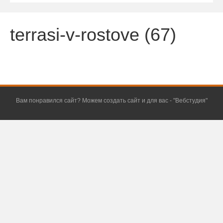
terrasi-v-rostove (67)
Вам понравился сайт? Можем создать сайт и для вас - "
Вебстудия
"