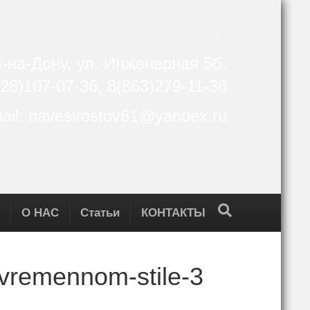
.
в-на-Дону, ул. Инженерная 5б.
28)107-07-36, 8(863)279-11-36
ail: navesirostov61@yandex.ru
О НАС
Статьи
КОНТАКТЫ
vremennom-stile-3